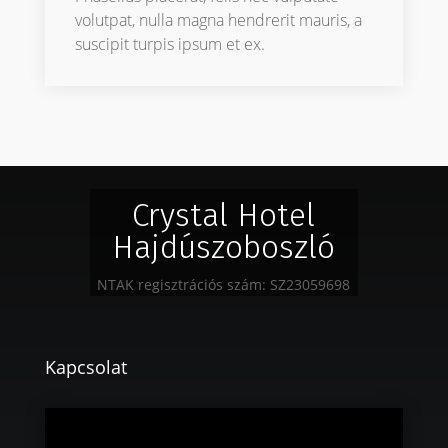
volutpat, nulla magna hendrerit mauris, a
suscipit turpis ipsum et ex.
Crystal Hotel
Hajdúszoboszló
NTAK regisztrációs szám: SZ23059698
Kapcsolat