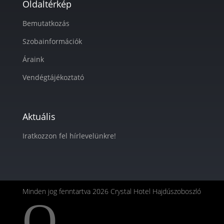
Oldaltérkép
Bemutatkozás
Szobainformációk
Áraink
Vendégtájékoztató
Aktuális
Iratkozzon fel hírlevelünkre!
Minden jog fenntartva 2026 Crystal Hotel Hajdúszoboszló
Q