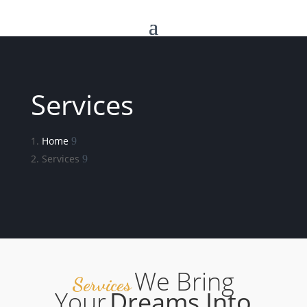
Services
Home
Services
We Bring
Services
Your
Dreams Into