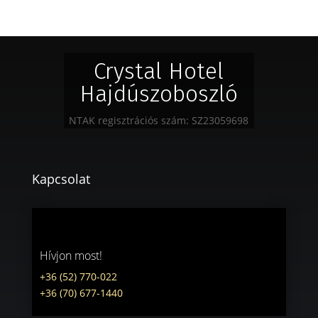
Crystal Hotel
Hajdúszoboszló
NTAK regisztrációs szám: SZ23059698
Kapcsolat
Hívjon most!
+36 (52) 770-022
+36 (70) 677-1440