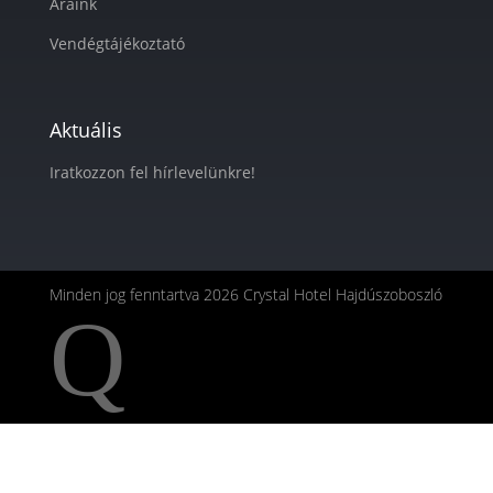
Áraink
Vendégtájékoztató
Aktuális
Iratkozzon fel hírlevelünkre!
Minden jog fenntartva 2026 Crystal Hotel Hajdúszoboszló
Q