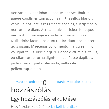
Aenean pulvinar lobortis neque, nec vestibulum
augue condimentum accumsan. Phasellus blandit
vehicula posuere. Cras ut ante sodales, suscipit odio
non, ornare diam. Aenean pulvinar lobortis neque,
nec vestibulum augue condimentum accumsan.
Nulla dolor lacus, tincidunt ut tincidunt non, placerat
quis ipsum. Maecenas condimentum arcu sem, non
volutpat tellus suscipit quis. Donec dictum nisi tellus,
eu ullamcorper urna dignissim eu. Fusce dapibus,
justo vitae aliquet malesuada, nulla odio
pellentesque nibh.
0
←
Master Bedroom
Basic Modular Kitchen
→
hozzászólás
Egy hozzászólás elküldése
Hozzászólás küldéséhez
be kell jelentkezni
.