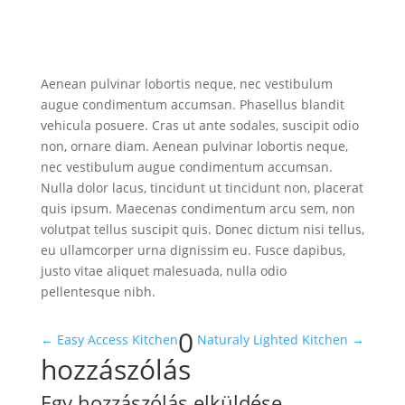
Aenean pulvinar lobortis neque, nec vestibulum
augue condimentum accumsan. Phasellus blandit
vehicula posuere. Cras ut ante sodales, suscipit odio
non, ornare diam. Aenean pulvinar lobortis neque,
nec vestibulum augue condimentum accumsan.
Nulla dolor lacus, tincidunt ut tincidunt non, placerat
quis ipsum. Maecenas condimentum arcu sem, non
volutpat tellus suscipit quis. Donec dictum nisi tellus,
eu ullamcorper urna dignissim eu. Fusce dapibus,
justo vitae aliquet malesuada, nulla odio
pellentesque nibh.
0
←
Easy Access Kitchen
Naturaly Lighted Kitchen
→
hozzászólás
Egy hozzászólás elküldése