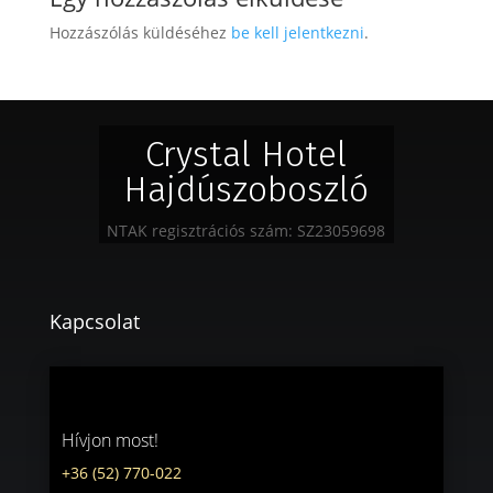
Hozzászólás küldéséhez
be kell jelentkezni
.
Crystal Hotel
Hajdúszoboszló
NTAK regisztrációs szám: SZ23059698
Kapcsolat
Hívjon most!
+36 (52) 770-022