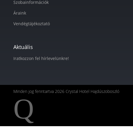
Szobainformációk
Áraink
Vendégtájékoztató
Aktuális
Iratkozzon fel hírlevelünkre!
Minden jog fenntartva 2026 Crystal Hotel Hajdúszoboszló
Q