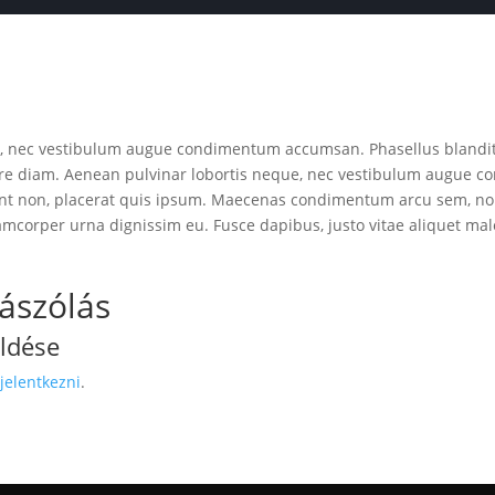
, nec vestibulum augue condimentum accumsan. Phasellus blandit 
nare diam. Aenean pulvinar lobortis neque, nec vestibulum augue
dunt non, placerat quis ipsum. Maecenas condimentum arcu sem, non 
lamcorper urna dignissim eu. Fusce dapibus, justo vitae aliquet mal
ászólás
üldése
 jelentkezni
.