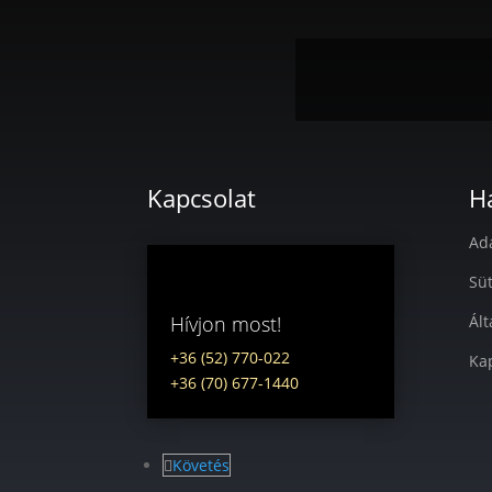
Kapcsolat
H
Ad
Süt
Hívjon most!
Ált
+36 (52) 770-022
Ka
+36 (70) 677-1440
Követés