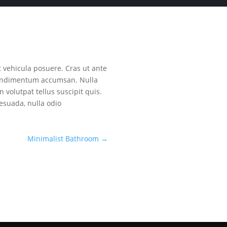
vehicula posuere. Cras ut ante
 condimentum accumsan. Nulla
volutpat tellus suscipit quis.
esuada, nulla odio
Minimalist Bathroom
→