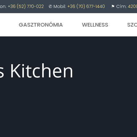
on:
+36 (52) 770-022
✆ Mobil:
+36 (70) 677-1440
⚑ Cím:
4200
GASZTRONÓMIA
WELLNESS
SZ
s Kitchen