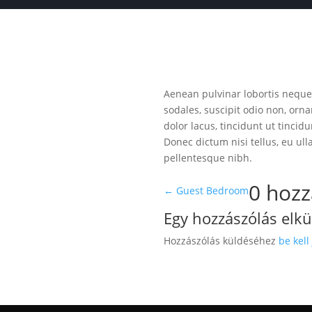
Aenean pulvinar lobortis neque
sodales, suscipit odio non, or
dolor lacus, tincidunt ut tinci
Donec dictum nisi tellus, eu ul
pellentesque nibh.
0 hozz
←
Guest Bedroom
Egy hozzászólás elk
Hozzászólás küldéséhez
be kell