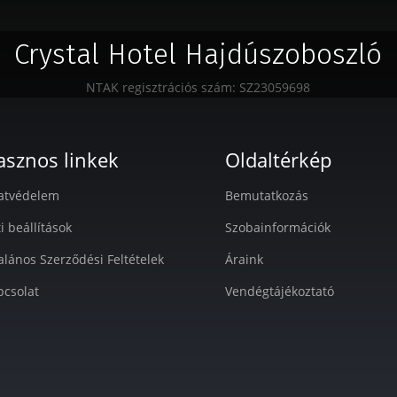
Crystal Hotel Hajdúszoboszló
NTAK regisztrációs szám: SZ23059698
asznos linkek
Oldaltérkép
atvédelem
Bemutatkozás
i beállítások
Szobainformációk
alános Szerződési Feltételek
Áraink
pcsolat
Vendégtájékoztató