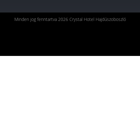
Minden jog fenntartva 2026 Crystal Hotel Hajdúszoboszló