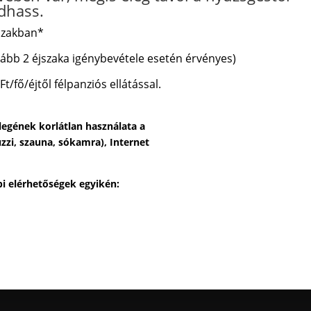
dhass.
őszakban*
lább 2 éjszaka igénybevétele esetén érvényes)
Ft/fő/éjtől
félpanziós ellátással.
zlegének korlátlan használata a
zzi, szauna, sókamra), Internet
bi elérhetőségek egyikén: