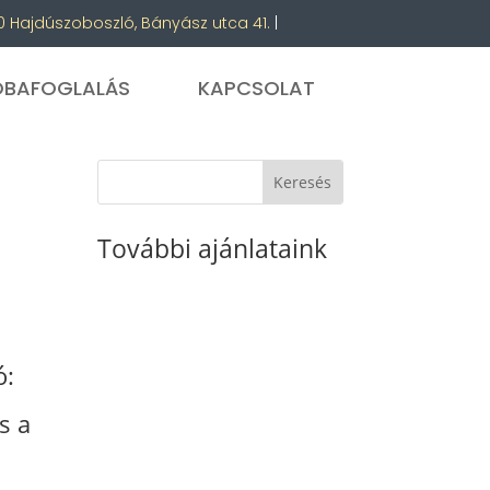
 Hajdúszoboszló, Bányász utca 41.
|
OBAFOGLALÁS
KAPCSOLAT
További ajánlataink
ó:
s a