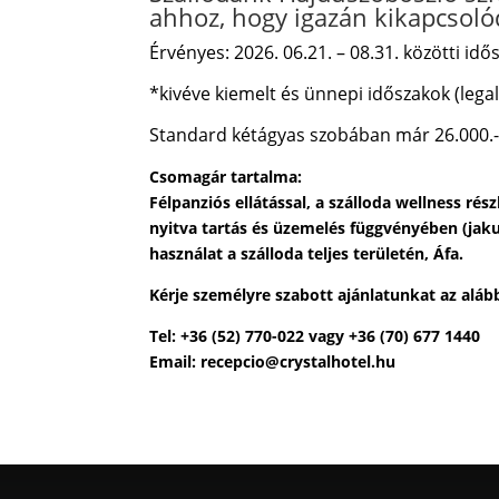
ahhoz, hogy igazán kikapcsoló
Érvényes: 2026. 06.21. – 08.31. közötti id
*kivéve kiemelt és ünnepi időszakok
(lega
Standard kétágyas szobában már 26.000.-
Csomagár tartalma:
Félpanziós ellátással, a szálloda wellness rés
nyitva tartás és üzemelés függvényében (jaku
használat a szálloda teljes területén, Áfa.
Kérje személyre szabott ajánlatunkat az aláb
Tel: +36 (52) 770-022 vagy +36 (70) 677 1440
Email: recepcio@crystalhotel.hu