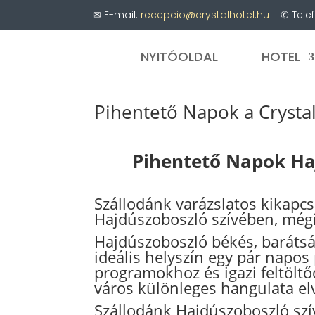
✉ E-mail:
recepcio@crystalhotel.hu
✆ Telef
NYITÓOLDAL
HOTEL
Pihentető Napok a Crysta
Pihentető Napok Ha
Szállodánk varázslatos kikapcs
Hajdúszoboszló szívében, mégi
Hajdúszoboszló békés, barátsá
ideális helyszín egy pár napos
programokhoz és igazi feltölt
város különleges hangulata el
Szállodánk Hajdúszoboszló szí