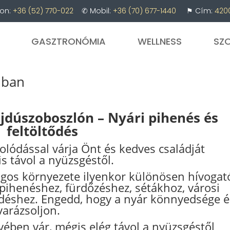
on:
+36 (52) 770-022
✆ Mobil:
+36 (70) 677-1440
⚑ Cím:
4200
GASZTRONÓMIA
WELLNESS
SZ
lban
jdúszoboszlón – Nyári pihenés és
feltöltődés
olódással várja Önt és kedves családját
s távol a nyüzsgéstől.
gos környezete ilyenkor különösen hívogat
 pihenéshez, fürdőzéshez, sétákhoz, városi
ődéshez. Engedd, hogy a nyár könnyedsége é
varázsoljon.
vében vár, mégis elég távol a nyüzsgéstől