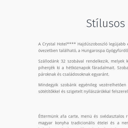
Stílusos
A Crystal Hotel**** Hajdúszoboszló legújabb 
övezetben található, a Hungarospa Gyógyfürdőt
Szállodánk 32 szobával rendelkezik, melyek 
pihenjék ki a hétköznapok fáradalmait. Szoba
pároknak és családosoknak egyaránt.
Mindegyik szobánk egyénileg vezérelhetően l
sötétítőkkel és szigetelt nyílászárókkal felszerel
Éttermünk a’la carte, menü és svédasztalos r
magyar konyha tradicionális ételei és a ne