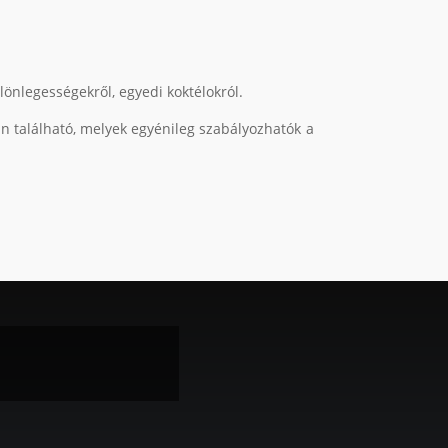
lönlegességekről, egyedi koktélokról.
n található, melyek egyénileg szabályozhatók a