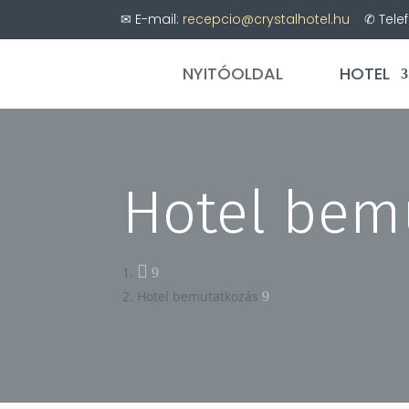
✉ E-mail:
recepcio@crystalhotel.hu
✆ Telef
NYITÓOLDAL
HOTEL
Hotel bem

Hotel bemutatkozás