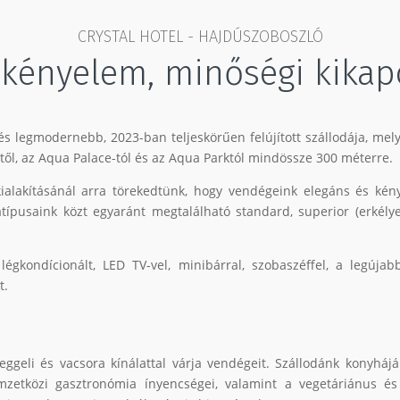
CRYSTAL HOTEL - HAJDÚSZOBOSZLÓ
 kényelem, minőségi kika
és legmodernebb, 2023-ban teljeskörűen felújított szállodája, mel
ől, az Aqua Palace-tól és az Aqua Parktól mindössze 300 méterre.
kialakításánál arra törekedtünk, hogy vendégeink elegáns és kén
típusaink közt egyaránt megtalálható standard, superior (erkély
égkondícionált, LED TV-vel, minibárral, szobaszéffel, a legúja
t.
eggeli és vacsora kínálattal várja vendégeit. Szállodánk konyhá
mzetközi gasztronómia ínyencségei, valamint a vegetáriánus és