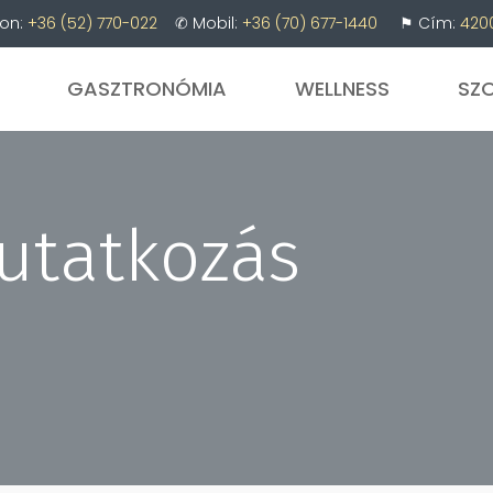
on:
+36 (52) 770-022
✆ Mobil:
+36 (70) 677-1440
⚑ Cím:
4200
GASZTRONÓMIA
WELLNESS
SZ
utatkozás