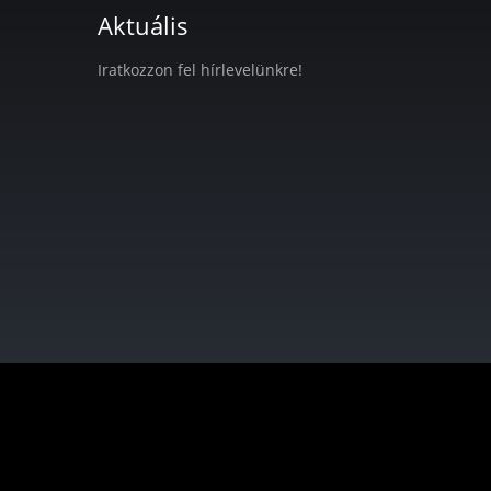
Aktuális
Iratkozzon fel hírlevelünkre!