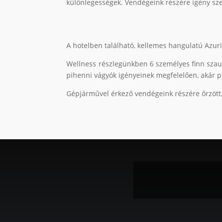
különlegességek. Vendégeink részére igény szer
A hotelben található, kellemes hangulatú Azurit
Wellness részlegünkben 6 személyes finn szaun
pihenni vágyók igényeinek megfelelően, akár pr
Gépjárművel érkező vendégeink részére őrzött, 