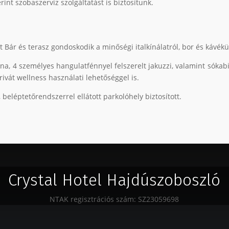
int szobaszerviz szolgáltatást is biztosítunk.
 Bár és terasz gondoskodik a minőségi italkínálatról, bor és kávékü
a, 4 személyes hangulatfénnyel felszerelt jakuzzi, valamint sókabi
ivát wellness használati lehetőséggel is.
beléptetőrendszerrel ellátott parkolóhely biztosított.
Crystal Hotel Hajdúszoboszló
NTAK regisztrációs szám: SZ23059698