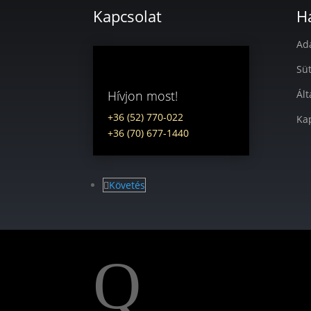
Kapcsolat
H
Ad
Süt
Hívjon most!
Ált
+36 (52) 770-022
Ka
+36 (70) 677-1440
Követés
Q