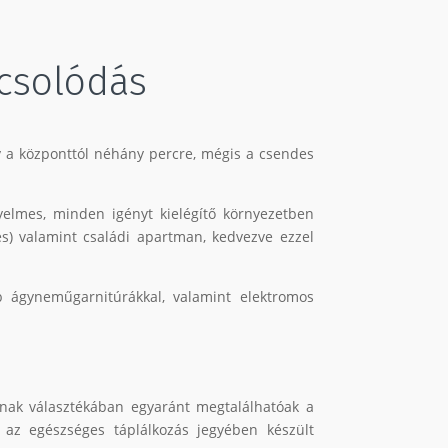
pcsolódás
y a központtól néhány percre, mégis a csendes
yelmes, minden igényt kielégítő környezetben
es) valamint családi apartman, kedvezve ezzel
bb ágyneműgarnitúrákkal, valamint elektromos
jának választékában egyaránt megtalálhatóak a
 az egészséges táplálkozás jegyében készült